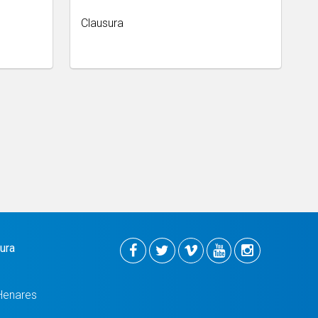
Clausura
tura
Henares