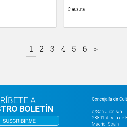
Clausura
1
2
3
4
5
6
>
RÍBETE A
Concejalía de Cul
TRO BOLETÍN
c/San Juan s/n
28801 Alcalá de 
SUSCRIBIRME
Madrid. Spain