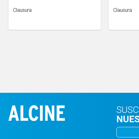
Clausura
Clausura
SUSC
NUES